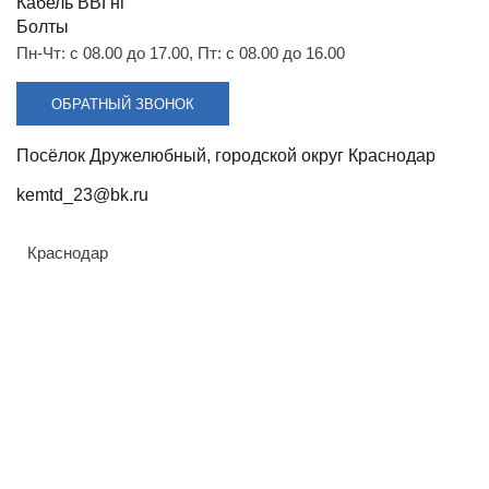
Разрядники
Стяжки
Кабель ВВГнг
+7 (918) 003-93-73
Болты
Пн-Чт: с 08.00 до 17.00, Пт: с 08.00 до 16.00
ОБРАТНЫЙ ЗВОНОК
Посёлок Дружелюбный, городской округ Краснодар
Стоимость:
kemtd_23@bk.ru
1 440.00 руб.
Краснодар
ЗАКАЗАТЬ
Модель:
ФБС-12-3-6т
Армирование:
С добавлением устойчивой к деформации
Армавир