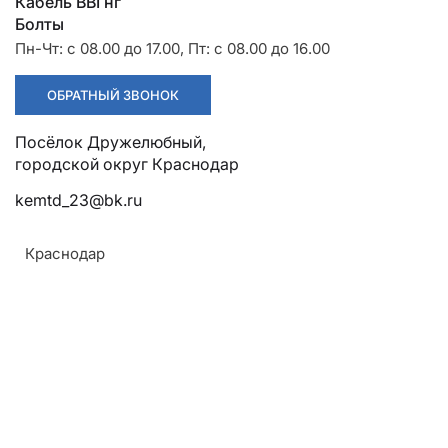
Разрядники
Стяжки
Кабель ВВГнг
+7 (918) 003-93-73
Болты
от 8 200 руб./ед.
Пн-Чт: с 08.00 до 17.00, Пт: с 08.00 до 16.00
*Актуальные цены уточняйте у менеджера
+7 (918) 003-93-73
ОБРАТНЫЙ ЗВОНОК
КОНСУЛЬТАЦИЯ МЕНЕДЖЕРА
Посёлок Дружелюбный,
городской округ Краснодар
ПОЛУЧИТЬ КП
kemtd_23@bk.ru
Каталог продукции
Краснодар
Стойка вибрированная СВ 95-
3с
Сейсмостойкость
Температура эксплуатации