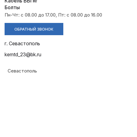
Разрядники
Стяжки
Кабель ВВГнг
+7 (918) 003-93-73
Болты
Пн-Чт: с 08.00 до 17.00, Пт: с 08.00 до 16.00
ОБРАТНЫЙ ЗВОНОК
г. Севастополь
Оставьте заявку на бесплатную
kemtd_23@bk.ru
консультацию
Севастополь
Наши инженеры подберут оптимальное решение по
цене и характеристикам для вашего проекта
ПОЛУЧИТЬ КОНСУЛЬТАЦИЮ