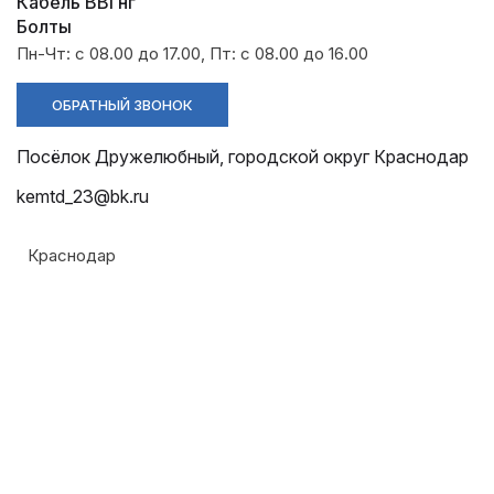
Разрядники
Стяжки
Кабель ВВГнг
+7 (918) 003-93-73
Болты
Пн-Чт: с 08.00 до 17.00, Пт: с 08.00 до 16.00
ОБРАТНЫЙ ЗВОНОК
Посёлок Дружелюбный, городской округ Краснодар
Стоимость:
Цена по запросу
kemtd_23@bk.ru
ЗАКАЗАТЬ
Краснодар
Материал:
Углеродистая сталь С245 или низколегированная
Армавир
сталь 09Г2С
Геленджик
Соответствие :
Горячий Ключ
ГОСТ 27772-88
Донецк
Чертёж: