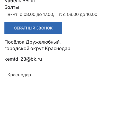
Разрядники
Стяжки
Кабель ВВГнг
+7 (918) 003-93-73
Болты
Пн-Чт: с 08.00 до 17.00, Пт: с 08.00 до 16.00
ОБРАТНЫЙ ЗВОНОК
Посёлок Дружелюбный,
Стоимость:
Цена по запросу
городской округ Краснодар
kemtd_23@bk.ru
ЗАКАЗАТЬ
Краснодар
Материал:
Углеродистая сталь С245 или низколегированная
Армавир
сталь 09Г2С
Геленджик
Соответствие :
Горячий Ключ
ГОСТ 27772-88
Донецк
Чертёж: