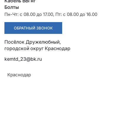
Разрядники
Стяжки
Кабель ВВГнг
+7 (918) 003-93-73
Болты
Пн-Чт: с 08.00 до 17.00, Пт: с 08.00 до 16.00
ОБРАТНЫЙ ЗВОНОК
Посёлок Дружелюбный,
Стоимость:
Цена по запросу
городской округ Краснодар
kemtd_23@bk.ru
ЗАКАЗАТЬ
Краснодар
Материал:
Углеродистая сталь С245 или низколегированная
Армавир
сталь 09Г2С
Геленджик
Соответствие :
Горячий Ключ
ГОСТ 27772-88
Донецк
Чертёж: