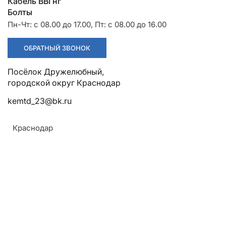
Разрядники
Стяжки
Кабель ВВГнг
+7 (918) 003-93-73
Болты
Пн-Чт: с 08.00 до 17.00, Пт: с 08.00 до 16.00
ОБРАТНЫЙ ЗВОНОК
Посёлок Дружелюбный, городской округ Краснодар
Стоимость:
Цена по запросу
kemtd_23@bk.ru
ЗАКАЗАТЬ
Краснодар
Армавир
Геленджик
Горячий Ключ
Материал:
Донецк
Углеродистая сталь
Краснодар
Кропоткин
Ростов
Назад к списку
Севастополь