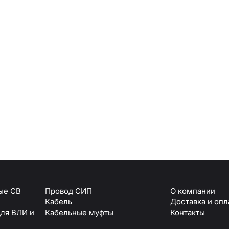
Армавир
Геленджик
Горячий Ключ
Донецк
Краснодар
Кропоткин
Ростов
Севастополь
Симферополь
ОТПРАВИТЬ
Ставрополь
+7 (861) 234-19-13
Туапсе
персональных данных
ые СВ
Провод СИП
О компании
Кабель
Доставка и опл
для ВЛИ и
Кабельные муфты
Контакты