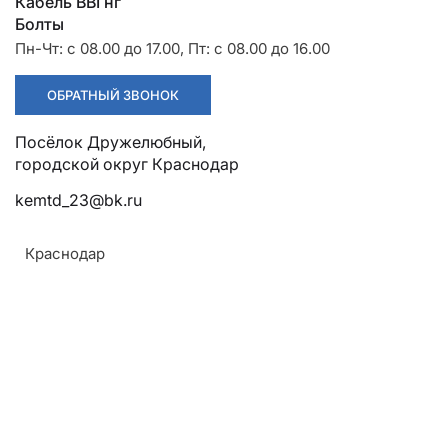
Разрядники
Стяжки
Кабель ВВГнг
+7 (918) 003-93-73
Болты
Пн-Чт: с 08.00 до 17.00, Пт: с 08.00 до 16.00
ОБРАТНЫЙ ЗВОНОК
Посёлок Дружелюбный, городской округ Краснодар
Стоимость:
Цена по запросу
kemtd_23@bk.ru
ЗАКАЗАТЬ
Краснодар
Крепление:
Армавир
Хомут серии Х-1( для стоек типа СВ105) и хомут
Геленджик
серии Х-42 (для стоек типа СВ110)
Горячий Ключ
Материал:
Донецк
Углеродистая сталь
Краснодар
Покрытие: