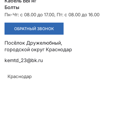
Разрядники
Стяжки
Кабель ВВГнг
+7 (918) 003-93-73
Болты
Пн-Чт: с 08.00 до 17.00, Пт: с 08.00 до 16.00
ОБРАТНЫЙ ЗВОНОК
Посёлок Дружелюбный,
Стоимость:
Цена по запросу
городской округ Краснодар
kemtd_23@bk.ru
ЗАКАЗАТЬ
Краснодар
Армавир
Крепление:
Геленджик
Хомут серии Х-1( для стоек типа СВ105) и хомут
Горячий Ключ
серии Х-42 (для стоек типа СВ110)
Донецк
Материал:
Краснодар
Углеродистая сталь
Кропоткин
Ростов