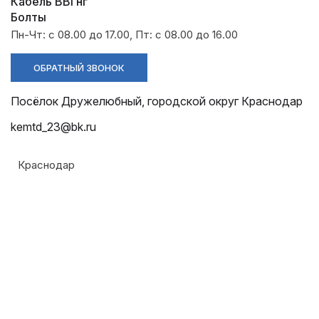
Разрядники
Стяжки
Кабель ВВГнг
+7 (918) 003-93-73
Болты
Пн-Чт: с 08.00 до 17.00, Пт: с 08.00 до 16.00
ОБРАТНЫЙ ЗВОНОК
Посёлок Дружелюбный, городской округ Краснодар
Стоимость:
Цена по запросу
kemtd_23@bk.ru
ЗАКАЗАТЬ
Краснодар
Армавир
Геленджик
Горячий Ключ
Донецк
Краснодар
Кропоткин
Назад к списку
Ростов
Севастополь
Симферополь
ОТПРАВИТЬ