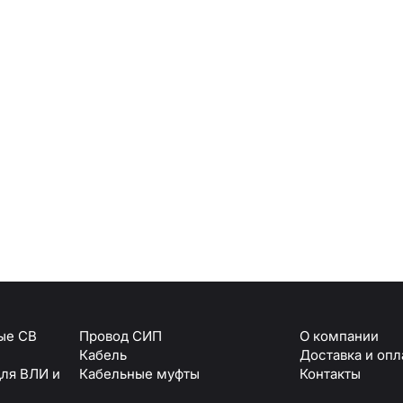
Армавир
Геленджик
Горячий Ключ
Донецк
Краснодар
Кропоткин
Ростов
Севастополь
Симферополь
ОТПРАВИТЬ
Ставрополь
+7 (861) 234-19-13
Туапсе
персональных данных
ые СВ
Провод СИП
О компании
Кабель
Доставка и опл
для ВЛИ и
Кабельные муфты
Контакты