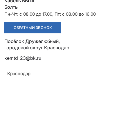
Разрядники
Стяжки
Кабель ВВГнг
+7 (918) 003-93-73
Болты
Пн-Чт: с 08.00 до 17.00, Пт: с 08.00 до 16.00
ОБРАТНЫЙ ЗВОНОК
Посёлок Дружелюбный,
городской округ Краснодар
Стоимость:
Цена по запросу
kemtd_23@bk.ru
Краснодар
ЗАКАЗАТЬ
Тип фундамента:
По серии 3.407-98
Материал:
Армавир
Углеродистые и низколегированные классы
Геленджик