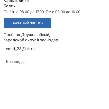
Разрядники
Стяжки
Кабель ВВГнг
+7 (918) 003-93-73
Болты
Пн-Чт: с 08.00 до 17.00, Пт: с 08.00 до 16.00
ОБРАТНЫЙ ЗВОНОК
Посёлок Дружелюбный, городской округ Краснодар
Стоимость:
kemtd_23@bk.ru
Цена по запросу
Краснодар
ЗАКАЗАТЬ
Тип фундамента:
По серии 3.407-98
Материал:
Армавир
Углеродистые и низколегированные классы
Геленджик