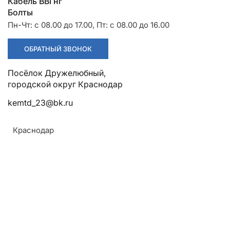
Разрядники
Стяжки
Кабель ВВГнг
+7 (918) 003-93-73
Болты
Пн-Чт: с 08.00 до 17.00, Пт: с 08.00 до 16.00
ОБРАТНЫЙ ЗВОНОК
Посёлок Дружелюбный,
Стоимость:
Цена по запросу
городской округ Краснодар
kemtd_23@bk.ru
ЗАКАЗАТЬ
Краснодар
Напряжение:
Армавир
Геленджик
10кВ
Горячий Ключ
Назначение:
Донецк
Для крепления изоляторов штыревых (ШФ-10Г,
Краснодар
ШФ-20Г) и натяжных подвесок к угловым и
Кропоткин
анкерным опорам ЛЭП