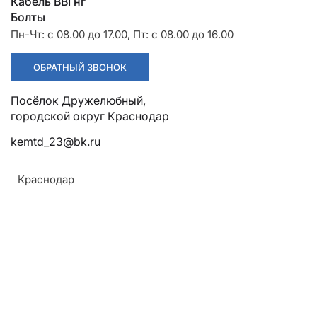
Разрядники
Стяжки
Кабель ВВГнг
+7 (918) 003-93-73
Болты
Пн-Чт: с 08.00 до 17.00, Пт: с 08.00 до 16.00
ОБРАТНЫЙ ЗВОНОК
Посёлок Дружелюбный,
Стоимость:
Цена по запросу
городской округ Краснодар
kemtd_23@bk.ru
ЗАКАЗАТЬ
Краснодар
Напряжение:
Армавир
10кВ
Геленджик
Назначение:
Горячий Ключ
Для осуществления крепления центрального
Донецк
провода при помощи подвесок натяжных
Краснодар
изолирующих во время установки анкерных опор
Кропоткин