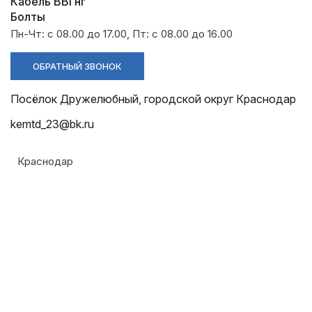
Разрядники
Стяжки
Кабель ВВГнг
+7 (918) 003-93-73
Болты
Пн-Чт: с 08.00 до 17.00, Пт: с 08.00 до 16.00
ОБРАТНЫЙ ЗВОНОК
Посёлок Дружелюбный, городской округ Краснодар
Стоимость:
Цена по запросу
kemtd_23@bk.ru
ЗАКАЗАТЬ
Краснодар
Материал:
Углеродистая сталь
Армавир
Покрытие:
Геленджик
Антикоррозийное, цинкование или окрашивание
Горячий Ключ
Соответствие :
Донецк
СНиП 2.03.11-85
Краснодар