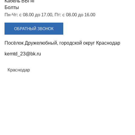
Разрядники
Стяжки
Кабель ВВГнг
+7 (918) 003-93-73
Болты
Пн-Чт: с 08.00 до 17.00, Пт: с 08.00 до 16.00
ОБРАТНЫЙ ЗВОНОК
Посёлок Дружелюбный, городской округ Краснодар
Стоимость:
Цена по запросу
kemtd_23@bk.ru
ЗАКАЗАТЬ
Краснодар
Напряжение:
6кВ, 10кВ
Армавир
Материал:
Геленджик
Сталь
Горячий Ключ
Покрытие:
Донецк
Антикоррозийное покрытие