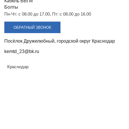
Разрядники
Стяжки
Кабель ВВГнг
+7 (918) 003-93-73
Болты
Пн-Чт: с 08.00 до 17.00, Пт: с 08.00 до 16.00
ОБРАТНЫЙ ЗВОНОК
Посёлок Дружелюбный, городской округ Краснодар
Стоимость:
Цена по запросу
kemtd_23@bk.ru
ЗАКАЗАТЬ
Краснодар
Напряжение:
Армавир
Геленджик
6кВ, 10кВ
Горячий Ключ
Назначение:
Донецк
При необходимости выполнения крепления
Краснодар
металлоконструкций различных типов к опорам
Кропоткин
при прокладке ЛЭП