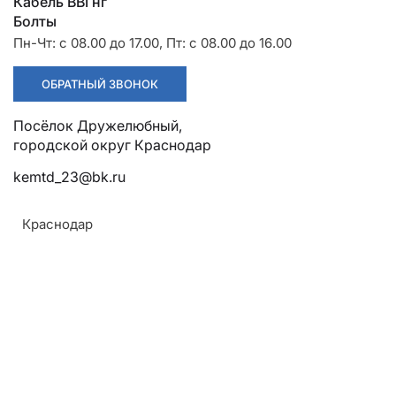
Разрядники
Стяжки
Кабель ВВГнг
+7 (918) 003-93-73
Болты
Пн-Чт: с 08.00 до 17.00, Пт: с 08.00 до 16.00
ОБРАТНЫЙ ЗВОНОК
Посёлок Дружелюбный, городской округ Краснодар
Стоимость:
Цена по запросу
kemtd_23@bk.ru
ЗАКАЗАТЬ
Краснодар
Напряжение:
6кВ, 10кВ
Армавир
Материал:
Геленджик
Сталь
Горячий Ключ
Покрытие:
Донецк
Антикоррозийное покрытие