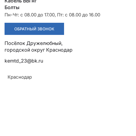
Разрядники
Стяжки
Кабель ВВГнг
+7 (918) 003-93-73
Болты
Пн-Чт: с 08.00 до 17.00, Пт: с 08.00 до 16.00
ОБРАТНЫЙ ЗВОНОК
Посёлок Дружелюбный, городской округ Краснодар
Стоимость:
Цена по запросу
kemtd_23@bk.ru
ЗАКАЗАТЬ
Краснодар
Конструкция:
Армавир
В виде прутка, с головкой (чаще шестигранной) с
Геленджик
одной стороны и резьбой с другой
Горячий Ключ
Назначение:
Донецк
Для соединения и крепления траверс и оголовков
Краснодар
в промежуточных и угловых опорах ЛЭП к ЖБ
Кропоткин