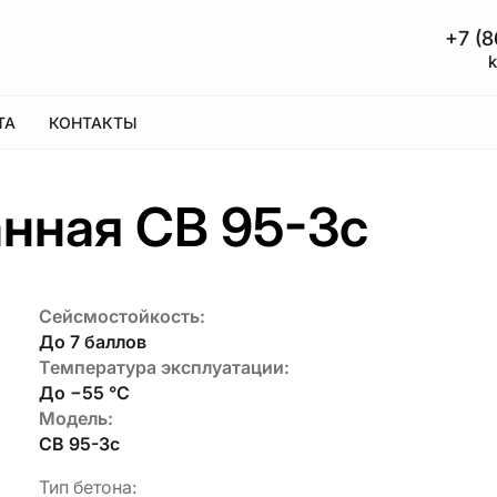
+7 (8
ТА
КОНТАКТЫ
нная СВ 95-3с
Сейсмостойкость:
До 7 баллов
Температура эксплуатации:
До −55 °C
Модель:
СВ 95-3с
Тип бетона: