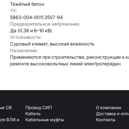
Тяжёлый бетон
ТУ:
Армавир
5863-004-0011.3557-94
Геленджик
Предварительное напряжение:
Горячий Ключ
Донецк
Да (0,38 и 6–10 кВ)
Краснодар
Устойчивость:
Кропоткин
Суровый климат, высокая влажность
Ростов
Назначение:
Севастополь
Применяются при строительстве, реконструкции и 
Симферополь
ОТПРАВИТЬ
ремонте высоковольтных линий электропередач
Ставрополь
+7 (861) 234-19-13
Туапсе
персональных данных
ые СВ
Провод СИП
О компании
Кабель
Доставка и опл
для ВЛИ и
Кабельные муфты
Контакты