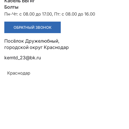
Разрядники
Стяжки
Кабель ВВГнг
+7 (918) 003-93-73
Болты
Пн-Чт: с 08.00 до 17.00, Пт: с 08.00 до 16.00
ОБРАТНЫЙ ЗВОНОК
Посёлок Дружелюбный,
Стоимость:
162.91 руб.
городской округ Краснодар
kemtd_23@bk.ru
ЗАКАЗАТЬ
Краснодар
Сечение проводов:
50 кв. мм
Совместимость проводов:
Армавир
Алюминиевый, сталеалюминиевый
Геленджик
Назначение:
Горячий Ключ
Для присоединения алюминиевых и
Донецк