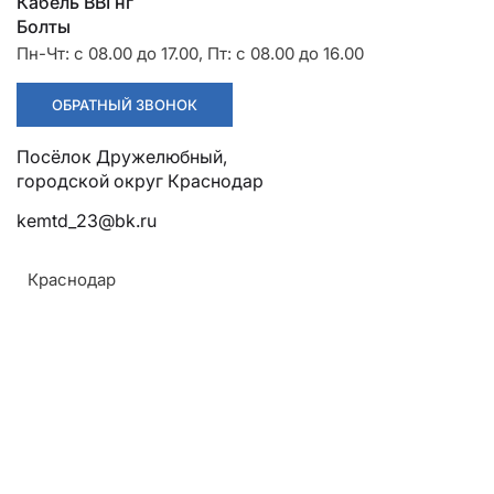
Разрядники
Стяжки
Кабель ВВГнг
+7 (918) 003-93-73
Болты
Пн-Чт: с 08.00 до 17.00, Пт: с 08.00 до 16.00
ОБРАТНЫЙ ЗВОНОК
Посёлок Дружелюбный, городской округ Краснодар
Стоимость:
Цена по запросу
kemtd_23@bk.ru
ЗАКАЗАТЬ
Краснодар
Высота установки:
До 1000 м
Класс напряжения:
6 кв
Климатическое исполнение:
У1