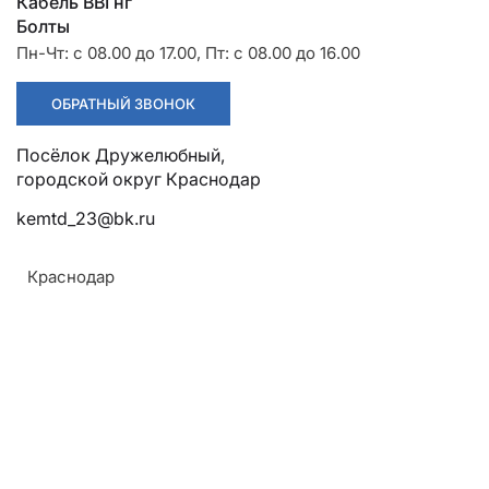
Разрядники
Стяжки
Кабель ВВГнг
+7 (918) 003-93-73
Болты
Пн-Чт: с 08.00 до 17.00, Пт: с 08.00 до 16.00
ОБРАТНЫЙ ЗВОНОК
Посёлок Дружелюбный,
Стоимость:
43 450.00 руб.
городской округ Краснодар
kemtd_23@bk.ru
ЗАКАЗАТЬ
Краснодар
Напряжение:
10/12 кВ
Конструкция:
Рама, изоляция, токоведущая система,
заземляющий контур и металлоконструкции для
установки на опоре