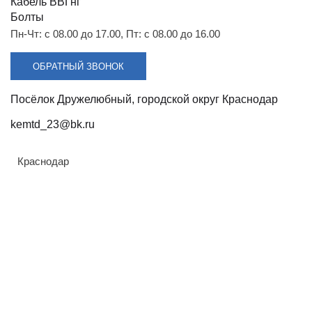
Разрядники
Стяжки
Кабель ВВГнг
+7 (918) 003-93-73
Болты
Пн-Чт: с 08.00 до 17.00, Пт: с 08.00 до 16.00
ОБРАТНЫЙ ЗВОНОК
Посёлок Дружелюбный, городской округ Краснодар
kemtd_23@bk.ru
Стоимость:
3107.52 руб.
Краснодар
ЗАКАЗАТЬ
Класс напряжения:
10 кв
Климатическое исполнение: