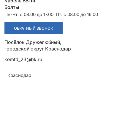
Разрядники
Стяжки
Кабель ВВГнг
Цена по запросу
+7 (918) 003-93-73
ЗАКАЗАТЬ
Болты
Пн-Чт: с 08.00 до 17.00, Пт: с 08.00 до 16.00
ОБРАТНЫЙ ЗВОНОК
Наконечник медный штифтовой
ТМЛШ 10-5,5-13 ЗЭТА плоский
Посёлок Дружелюбный, городской округ Краснодар
kemtd_23@bk.ru
Диапазон сечения
Длина штифта
Краснодар
От 6 до 95 мм2
От 5,7 до 22,5 мм
Климатическое исполнение
Все характеристики
Т 2
Цена по запросу
ЗАКАЗАТЬ
Наконечник медный штифтовой
ТМЛШ 16-7-14 ЗЭТА плоский