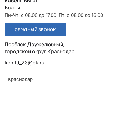
Разрядники
Стяжки
Кабель ВВГнг
+7 (918) 003-93-73
Болты
Пн-Чт: с 08.00 до 17.00, Пт: с 08.00 до 16.00
ОБРАТНЫЙ ЗВОНОК
Посёлок Дружелюбный, городской округ Краснодар
kemtd_23@bk.ru
Стоимость:
Цена по запросу
Краснодар
ЗАКАЗАТЬ
Напряжение:
До 35 кВ
Диаметр контактного стержня: