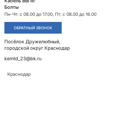
Разрядники
Стяжки
Кабель ВВГнг
+7 (918) 003-93-73
Болты
Пн-Чт: с 08.00 до 17.00, Пт: с 08.00 до 16.00
ОБРАТНЫЙ ЗВОНОК
Посёлок Дружелюбный, городской округ Краснодар
Стоимость:
kemtd_23@bk.ru
Цена по запросу
Краснодар
ЗАКАЗАТЬ
Напряжение:
До 35 кВ
Диаметр контактного стержня:
5 мм