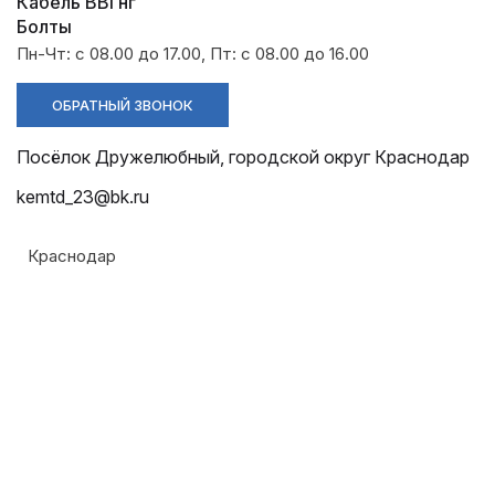
Разрядники
Стяжки
Кабель ВВГнг
+7 (918) 003-93-73
Болты
Пн-Чт: с 08.00 до 17.00, Пт: с 08.00 до 16.00
ОБРАТНЫЙ ЗВОНОК
Посёлок Дружелюбный, городской округ Краснодар
Стоимость:
kemtd_23@bk.ru
Цена по запросу
Краснодар
ЗАКАЗАТЬ
Напряжение:
До 10 кВ
Диапазон сечения:
От 1,5 до 185 мм²