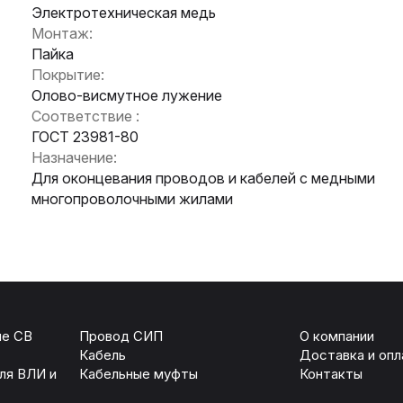
Электротехническая медь
Монтаж:
Армавир
Пайка
Геленджик
Покрытие:
Горячий Ключ
Донецк
Олово-висмутное лужение
Краснодар
Соответствие :
Кропоткин
ГОСТ 23981-80
Ростов
Назначение:
Севастополь
Для оконцевания проводов и кабелей с медными
Симферополь
ОТПРАВИТЬ
многопроволочными жилами
Ставрополь
+7 (861) 234-19-13
Туапсе
персональных данных
ые СВ
Провод СИП
О компании
Кабель
Доставка и опл
ля ВЛИ и
Кабельные муфты
Контакты