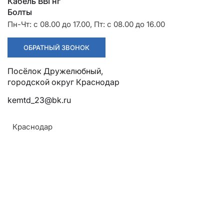
Разрядники
Стяжки
Кабель ВВГнг
+7 (918) 003-93-73
Болты
Пн-Чт: с 08.00 до 17.00, Пт: с 08.00 до 16.00
ОБРАТНЫЙ ЗВОНОК
Посёлок Дружелюбный,
городской округ Краснодар
Стоимость:
Цена по запросу
kemtd_23@bk.ru
Краснодар
ЗАКАЗАТЬ
Напряжение:
До 10 кВ
Модель:
JG 95-12