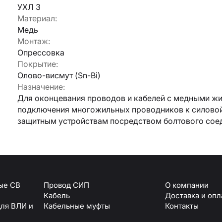
УХЛ 3
Материал:
Армавир
Медь
Геленджик
Монтаж:
Горячий Ключ
Донецк
Опрессовка
Краснодар
Покрытие:
Кропоткин
Олово-висмут (Sn-Bi)
Ростов
Назначение:
Севастополь
Для оконцевания проводов и кабелей с медными жи
Симферополь
ОТПРАВИТЬ
подключения многожильных проводников к силовой
Ставрополь
защитным устройствам посредством болтового сое
+7 (861) 234-19-13
Туапсе
персональных данных
ые СВ
Провод СИП
О компании
Кабель
Доставка и опл
ля ВЛИ и
Кабельные муфты
Контакты