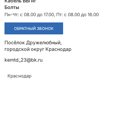
Разрядники
Стяжки
Кабель ВВГнг
+7 (918) 003-93-73
Болты
Пн-Чт: с 08.00 до 17.00, Пт: с 08.00 до 16.00
ОБРАТНЫЙ ЗВОНОК
Посёлок Дружелюбный, городской округ Краснодар
Стоимость:
kemtd_23@bk.ru
Цена по запросу
Краснодар
ЗАКАЗАТЬ
Напряжение:
До 10 кВ
Модель:
JG 16-8