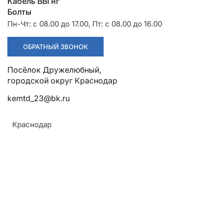
Разрядники
Стяжки
Кабель ВВГнг
+7 (918) 003-93-73
Болты
Пн-Чт: с 08.00 до 17.00, Пт: с 08.00 до 16.00
ОБРАТНЫЙ ЗВОНОК
Посёлок Дружелюбный,
городской округ Краснодар
Стоимость:
Цена по запросу
kemtd_23@bk.ru
Краснодар
ЗАКАЗАТЬ
Напряжение:
До 10 кВ
Климатическое исполнение:
УХЛ 3