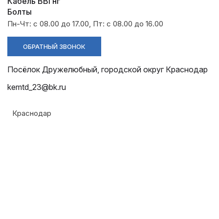
Разрядники
Стяжки
Кабель ВВГнг
+7 (918) 003-93-73
Болты
Пн-Чт: с 08.00 до 17.00, Пт: с 08.00 до 16.00
ОБРАТНЫЙ ЗВОНОК
Посёлок Дружелюбный, городской округ Краснодар
Стоимость:
kemtd_23@bk.ru
Цена по запросу
Краснодар
ЗАКАЗАТЬ
Комплектация:
Армавир
Зажим с регулируемым фиксатором и
Геленджик
промежуточное звено
Горячий Ключ
Монтаж:
Донецк