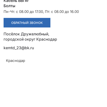
Разрядники
Стяжки
Кабель ВВГнг
+7 (918) 003-93-73
Болты
Пн-Чт: с 08.00 до 17.00, Пт: с 08.00 до 16.00
ОБРАТНЫЙ ЗВОНОК
Посёлок Дружелюбный,
городской округ Краснодар
Стоимость:
Цена по запросу
kemtd_23@bk.ru
Краснодар
ЗАКАЗАТЬ
Армавир
Геленджик
Напряжение:
Горячий Ключ
0,4 кВ
Донецк
Назначение:
Краснодар
Для заземления металлических кронштейнов
Кропоткин