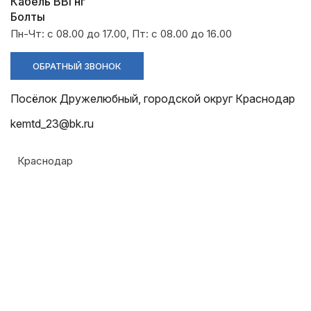
Разрядники
Стяжки
Кабель ВВГнг
+7 (918) 003-93-73
Болты
Пн-Чт: с 08.00 до 17.00, Пт: с 08.00 до 16.00
ОБРАТНЫЙ ЗВОНОК
Посёлок Дружелюбный, городской округ Краснодар
Стоимость:
kemtd_23@bk.ru
Цена по запросу
Краснодар
ЗАКАЗАТЬ
Герметичность:
Эластомерное кольцо
Матрицы прессования:
Е140