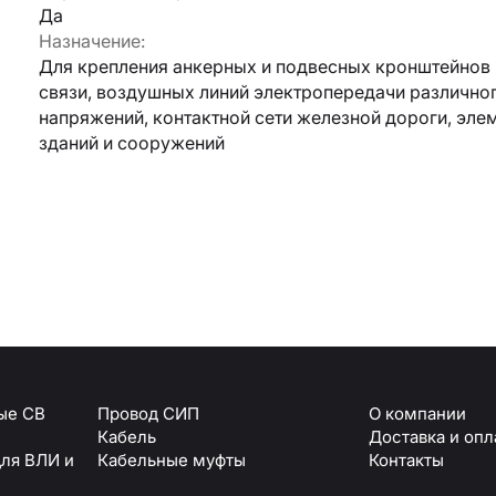
Да
Назначение:
Армавир
Для крепления анкерных и подвесных кронштейнов 
Геленджик
связи, воздушных линий электропередачи различно
Горячий Ключ
Донецк
напряжений, контактной сети железной дороги, эле
Краснодар
зданий и сооружений
Кропоткин
Ростов
Севастополь
Симферополь
ОТПРАВИТЬ
Ставрополь
+7 (861) 234-19-13
Туапсе
персональных данных
ые СВ
Провод СИП
О компании
Кабель
Доставка и опл
для ВЛИ и
Кабельные муфты
Контакты