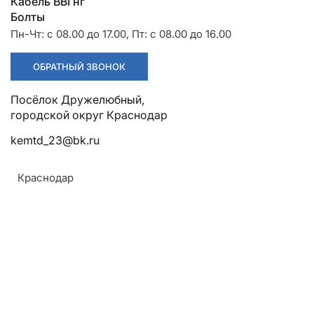
Разрядники
Стяжки
Кабель ВВГнг
+7 (918) 003-93-73
Болты
Пн-Чт: с 08.00 до 17.00, Пт: с 08.00 до 16.00
ОБРАТНЫЙ ЗВОНОК
Посёлок Дружелюбный,
городской округ Краснодар
Стоимость:
Цена по запросу
kemtd_23@bk.ru
Краснодар
ЗАКАЗАТЬ
Материал:
Алюминиевый профиль
Особенности:
Армавир
Дополнительные выступы увеличивают угол
Геленджик