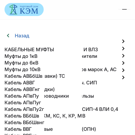
Анкерный кронштейн CА
Стойки вибрированные СВ
Назад
Назад
Назад
Назад
Назад
Назад
2000.1
ЖБИ
Линейная арматура для ВЛИ и ВЛЗ
ЖБИ
ЛИНЕЙНАЯ АРМАТУРА ДЛЯ ВЛИ И ВЛЗ
ТРАВЕРСЫ
ПРОВОД СИП
КАБЕЛЬ
КАБЕЛЬНЫЕ МУФТЫ
Траверсы
Фундаменты под опоры ЛЭП
Болтовые наконечники и соединители
Траверсы ТМ
СИП-2
Кабель ААБЛ
Муфты до 1кВ
Блоки фундаментные ФБС
Линейная арматура ВЛИ до 1 кВ
Траверсы ТН
Провод СИП
СИП-3
Кабель АСБл
Муфты до 6кВ
Линейная арматура для проводов марок А, АС
Траверсы ТВ
СИП-4
Кабель ААШв
Муфты до 10кВ
Кабель
Изоляторы
Траверсы (надставки) ТС
Кабель АВБбШв
Кабельные муфты
Линейная арматура 6-20 кВ в т.ч. СИП
Кронштейны РА
Кабель АВВГ
О компании
Медные наконечники и гильзы
Оголовки (накладки)
Кабель АВВГнг
Доставка и оплата
Алюминиевые наконечники и гильзы
Заземляющие проводники
Кабель АПвПу
Контакты
Зажимы аппаратные
Хомуты
Кабель АПвПуг
Линейная арматура для СИП-2, СИП-4 ВЛИ 0,4
Узлы крепления
Кабель АПвПу2г
Арматура для СИП-3 ВЛЗ 6–35 кВ
Кронштейны Р, КМ, КС, К, КР, М
Кабель ВБбШв
+7 (861) 234-19-13
Разъединители
Оттяжки
Кабель ВБбШвнг
+7 (861) 234-19-12
Ограничители перенапряжения (ОПН)
Порталы ячейковые
Кабель ВВГ