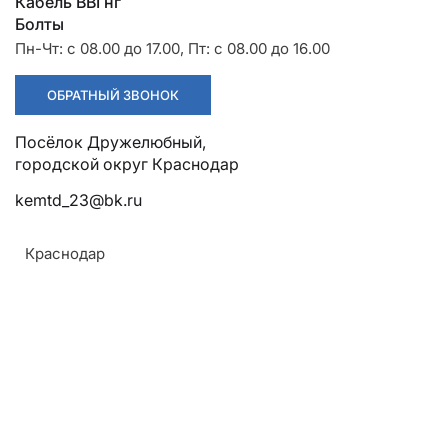
Разрядники
Стяжки
Кабель ВВГнг
+7 (918) 003-93-73
Болты
Пн-Чт: с 08.00 до 17.00, Пт: с 08.00 до 16.00
ОБРАТНЫЙ ЗВОНОК
Посёлок Дружелюбный, городской округ Краснодар
Стоимость:
kemtd_23@bk.ru
Цена по запросу
Краснодар
ЗАКАЗАТЬ
Материал:
Алюминиевый профиль
Армавир
Способ соединения:
Геленджик
Специальные болты при креплении к стене, болт
Горячий Ключ