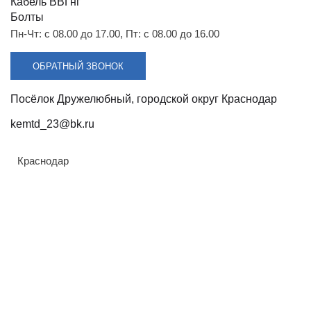
Разрядники
Стяжки
Кабель ВВГнг
СИП-4
Для анкерного или
+7 (918) 003-93-73
Болты
промежуточного крепления
2-х или 4-х жил
Пн-Чт: с 08.00 до 17.00, Пт: с 08.00 до 16.00
Цена по запросу
ЗАКАЗАТЬ
ОБРАТНЫЙ ЗВОНОК
Посёлок Дружелюбный, городской округ Краснодар
Анкерный зажим PA 25x100
kemtd_23@bk.ru
Краснодар
Материал
Совместимость
Атмосферостойкий
СИП-4
пластик
Количество жил
Все характеристики
2 или 4
Цена по запросу
ЗАКАЗАТЬ
Анкерный зажим PA 4x10-50