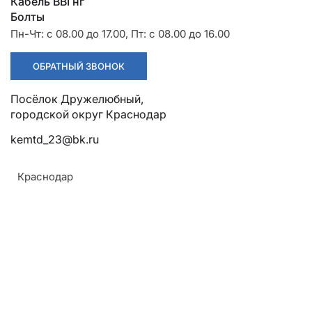
Разрядники
Стяжки
Кабель ВВГнг
+7 (918) 003-93-73
Болты
Пн-Чт: с 08.00 до 17.00, Пт: с 08.00 до 16.00
ОБРАТНЫЙ ЗВОНОК
Посёлок Дружелюбный,
Стоимость:
Цена по запросу
городской округ Краснодар
kemtd_23@bk.ru
ЗАКАЗАТЬ
Краснодар
Корпус:
Экструдированный профиль, литой алюминиевый
сплав
Крепление:
На анкерные кронштейны и крюки
Армавир
Монтаж: