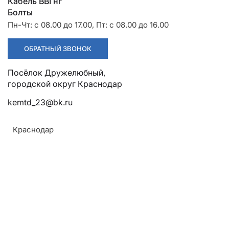
Разрядники
Стяжки
Кабель ВВГнг
+7 (918) 003-93-73
Болты
Пн-Чт: с 08.00 до 17.00, Пт: с 08.00 до 16.00
ОБРАТНЫЙ ЗВОНОК
Посёлок Дружелюбный,
Стоимость:
Цена по запросу
городской округ Краснодар
kemtd_23@bk.ru
ЗАКАЗАТЬ
Краснодар
ТУ:
Армавир
Геленджик
ТУ 3449-001-52819896-2010
Горячий Ключ
Назначение:
Донецк
Для установки защитных экранов в натяжной
Краснодар
изолирующей подвеске на линиях
Кропоткин
электропередачи