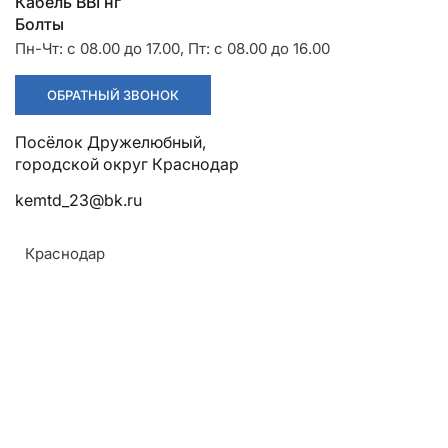
Разрядники
Стяжки
Кабель ВВГнг
+7 (918) 003-93-73
Болты
Пн-Чт: с 08.00 до 17.00, Пт: с 08.00 до 16.00
ОБРАТНЫЙ ЗВОНОК
Посёлок Дружелюбный, городской округ Краснодар
Стоимость:
Цена по запросу
kemtd_23@bk.ru
ЗАКАЗАТЬ
Краснодар
ТУ:
ТУ 3449-008-59116459-06 ТУ 3449-001-
Армавир
52814896-2010
Геленджик
Назначение:
Горячий Ключ
Для крепления с подвижностью в двух взаимно
Донецк
перпендикулярных плоскостях поддерживающих
Краснодар