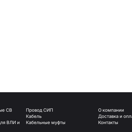
Армавир
Геленджик
Горячий Ключ
Донецк
Краснодар
Кропоткин
Ростов
Севастополь
Симферополь
ОТПРАВИТЬ
Ставрополь
+7 (861) 234-19-13
Туапсе
персональных данных
ые СВ
Провод СИП
О компании
Кабель
Доставка и опл
для ВЛИ и
Кабельные муфты
Контакты