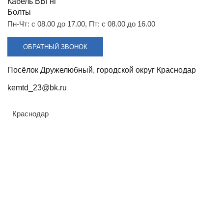
Разрядники
Стяжки
Кабель ВВГнг
+7 (918) 003-93-73
Болты
Пн-Чт: с 08.00 до 17.00, Пт: с 08.00 до 16.00
ОБРАТНЫЙ ЗВОНОК
Посёлок Дружелюбный, городской округ Краснодар
Стоимость:
Цена по запросу
kemtd_23@bk.ru
ЗАКАЗАТЬ
Краснодар
Армавир
Геленджик
Назначение:
Горячий Ключ
Для соединения стержня подвесного изолятора
Донецк
или серьги при комплектовании изолирующей
Краснодар
подвески
Кропоткин
Ростов