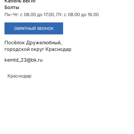
Разрядники
Стяжки
Кабель ВВГнг
+7 (918) 003-93-73
Болты
Пн-Чт: с 08.00 до 17.00, Пт: с 08.00 до 16.00
ОБРАТНЫЙ ЗВОНОК
Посёлок Дружелюбный,
Стоимость:
Цена по запросу
городской округ Краснодар
kemtd_23@bk.ru
ЗАКАЗАТЬ
Краснодар
Армавир
Геленджик
Горячий Ключ
Донецк
Краснодар
Кропоткин
Назад к списку
Ростов
Севастополь
Симферополь
ОТПРАВИТЬ