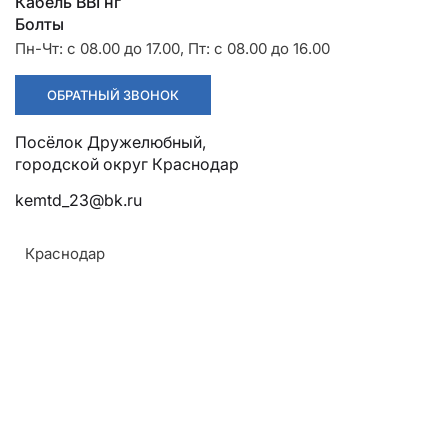
Разрядники
Стяжки
Кабель ВВГнг
+7 (918) 003-93-73
Болты
Пн-Чт: с 08.00 до 17.00, Пт: с 08.00 до 16.00
ОБРАТНЫЙ ЗВОНОК
Посёлок Дружелюбный, городской округ Краснодар
Стоимость:
Цена по запросу
kemtd_23@bk.ru
ЗАКАЗАТЬ
Краснодар
Армавир
ТУ:
Геленджик
ТУ 3449-001-52819896-2010
Горячий Ключ
Назначение:
Донецк
Для крепления двух проводов фазы к
Краснодар
изолирующей подвеске
Кропоткин
Ростов