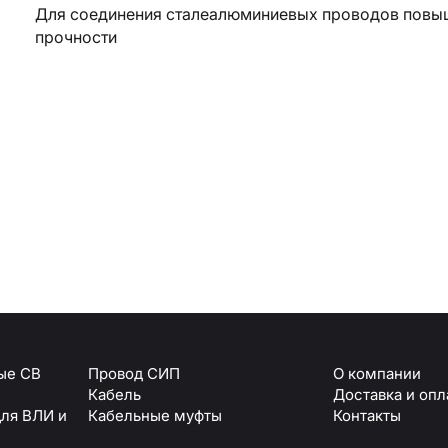
Для соединения сталеалюминиевых проводов повы
прочности
Армавир
Геленджик
Горячий Ключ
Донецк
Краснодар
Кропоткин
Ростов
Севастополь
Симферополь
ОТПРАВИТЬ
Ставрополь
+7 (861) 234-19-13
Туапсе
персональных данных
ые СВ
Провод СИП
О компании
Кабель
Доставка и опл
для ВЛИ и
Кабельные муфты
Контакты